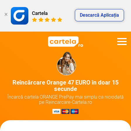
Cartela
Descarcă Aplicația
Reîncărcare Orange 47 EURO în doar 15
secunde
Încarcă cartela ORANGE PrePay mai simplu ca niciodată
pe Reincarcare-Cartela.ro