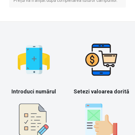
Prețul va fi afișat după completarea tuturor câmpurilor.
Introduci numărul
Setezi valoarea dorită