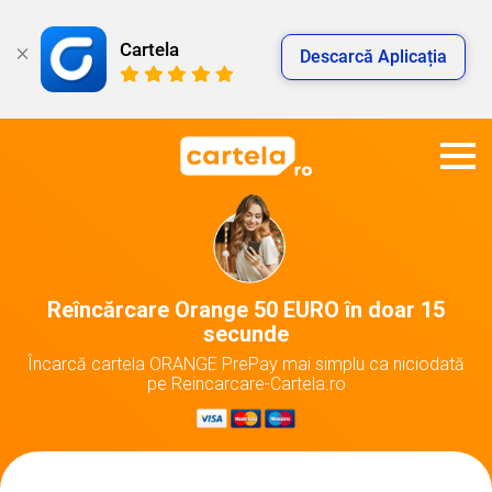
Cartela
Descarcă Aplicația
Reîncărcare Orange 50 EURO în doar 15
secunde
Încarcă cartela ORANGE PrePay mai simplu ca niciodată
pe Reincarcare-Cartela.ro