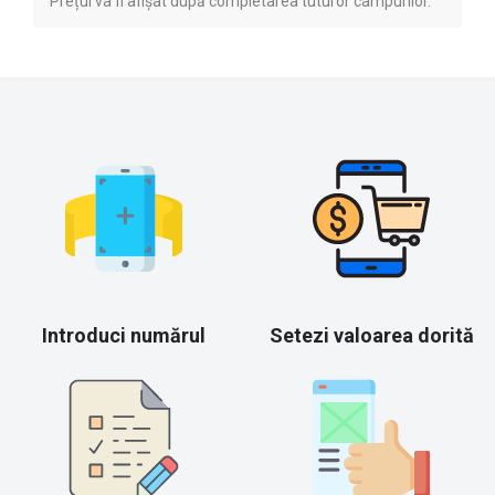
Prețul va fi afișat după completarea tuturor câmpurilor.
Introduci numărul
Setezi valoarea dorită