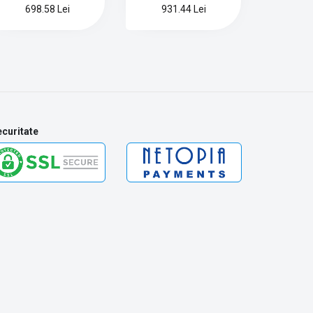
698.58 Lei
931.44 Lei
curitate