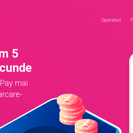
Operatori
om 5
ecunde
ePay mai
arcare-