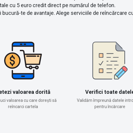
ale cu 5 euro credit direct pe numărul de telefon.
și bucură-te de avantaje. Alege serviciile de reîncărca
etezi valoarea dorită
Verifici toate datel
duci valoarea cu care dorești să
Validăm împreună datele intr
reîncarci cartela
pentru încărcare