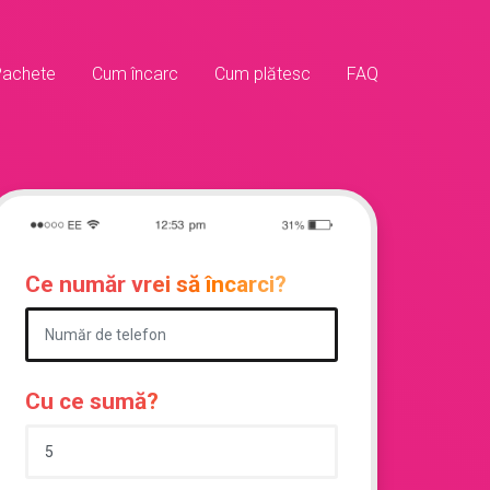
Pachete
Cum încarc
Cum plătesc
FAQ
Ce număr vrei să încarci?
Cu ce sumă?