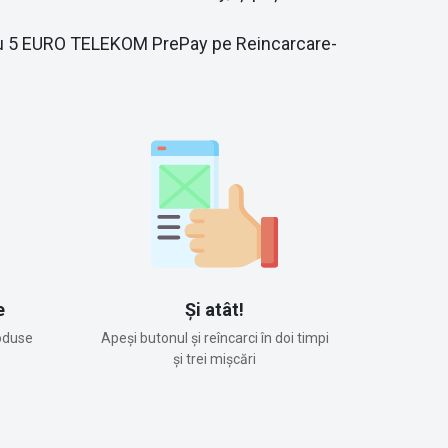
re cu 5 EURO TELEKOM PrePay pe Reincarcare-
e
Și atât!
oduse
Apeși butonul și reîncarci în doi timpi
și trei mișcări