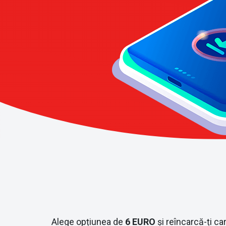
Alege opțiunea de
6 EURO
și reîncarcă-ți ca