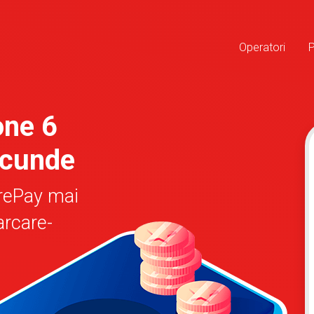
Operatori
one 6
ecunde
rePay mai
arcare-