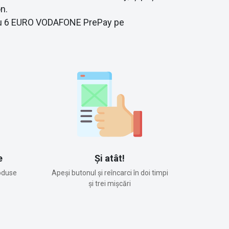
n.
re cu 6 EURO VODAFONE PrePay pe
e
Și atât!
oduse
Apeși butonul și reîncarci în doi timpi
și trei mișcări