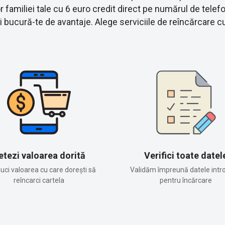
amiliei tale cu 6 euro credit direct pe numărul de telefo
și bucură-te de avantaje. Alege serviciile de reîncărca
etezi valoarea dorită
Verifici toate datel
duci valoarea cu care dorești să
Validăm împreună datele intr
reîncarci cartela
pentru încărcare