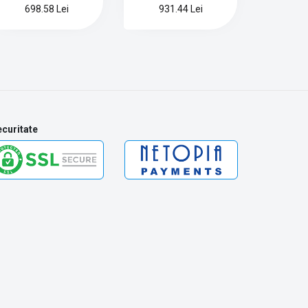
698.58 Lei
931.44 Lei
curitate