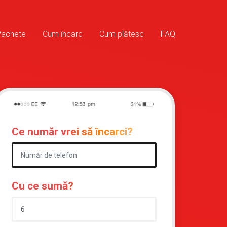
Pachete
Cum încarc
Cum plătesc
FAQ
Ce număr vrei să încarci?
Cu ce sumă?